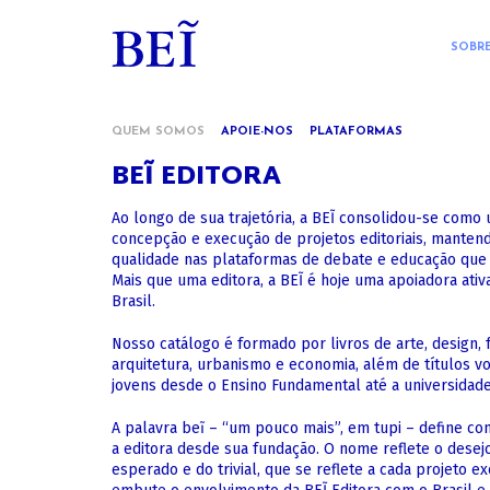
SOBR
QUEM SOMOS
APOIE-NOS
PLATAFORMAS
BEĨ EDITORA
Ao longo de sua trajetória, a BEĨ consolidou-se como
concepção e execução de projetos editoriais, mante
qualidade nas plataformas de debate e educação que 
Mais que uma editora, a BEĨ é hoje uma apoiadora ativ
Brasil.
Nosso catálogo é formado por livros de arte, design, f
arquitetura, urbanismo e economia, além de títulos v
jovens desde o Ensino Fundamental até a universidade
A palavra beĩ – “um pouco mais”, em tupi – define com
a editora desde sua fundação. O nome reflete o desej
esperado e do trivial, que se reflete a cada projeto ex