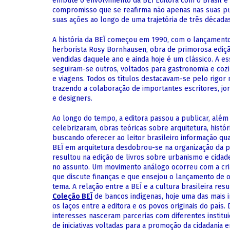
embute o envolvimento da BEĨ Editora com o Brasil e a
compromisso que se reafirma não apenas nas suas pu
suas ações ao longo de uma trajetória de três décadas
A história da BEĨ começou em 1990, com o lançamento d
herborista Rosy Bornhausen, obra de primorosa ediçã
vendidas daquele ano e ainda hoje é um clássico. A e
seguiram-se outros, voltados para gastronomia e cozin
e viagens. Todos os títulos destacavam-se pelo rigor
trazendo a colaboração de importantes escritores, jorn
e designers.
Ao longo do tempo, a editora passou a publicar, além 
celebrizaram, obras teóricas sobre arquitetura, históri
buscando oferecer ao leitor brasileiro informação qual
BEĨ em arquitetura desdobrou-se na organização da 
resultou na edição de livros sobre urbanismo e cidad
no assunto. Um movimento análogo ocorreu com a cr
que discute finanças e que ensejou o lançamento de 
tema. A relação entre a BEĨ e a cultura brasileira res
Coleção BEĨ
de bancos indígenas, hoje uma das mais i
os laços entre a editora e os povos originais do país
interesses nasceram parcerias com diferentes institu
de iniciativas voltadas para a promoção da cidadania 