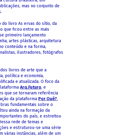
 cultura brasileira, um
blicações, mas no conjunto de
.
o livro As ervas do sítio, da
o que ficou entre as mais
sse primeiro lançamento
ha, artes plásticas, arquitetura
 no conteúdo e na forma,
alistas, ilustradores, fotógrafos
dos livros de arte que a
a, política e economia,
ificada e atualizada. O foco da
plataforma
Arq.Futuro
, e
es que se tornaram referência
iação da plataforma
Por Quê?
,
obras fundamentais sobre o
ultou ainda na formação da
mportantes do país, e estreitou
. Dessa rede de temas e
ições e estruturou-se uma série
em várias instâncias, além de um